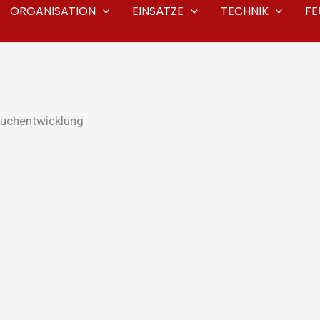
ORGANISATION
EINSÄTZE
TECHNIK
F
auchentwicklung
g