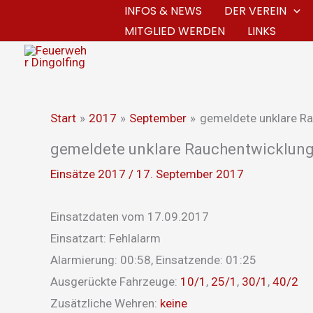
Zum
INFOS & NEWS
DER VEREIN
MITGLIED WERDEN
LINKS
Inhalt
springen
Start
2017
September
gemeldete unklare R
gemeldete unklare Rauchentwicklun
Einsätze 2017
/
17. September 2017
Einsatzdaten vom 17.09.2017
Einsatzart: Fehlalarm
Alarmierung: 00:58, Einsatzende: 01:25
Ausgerückte Fahrzeuge:
10/1
,
25/1
,
30/1
,
40/2
Zusätzliche Wehren:
keine