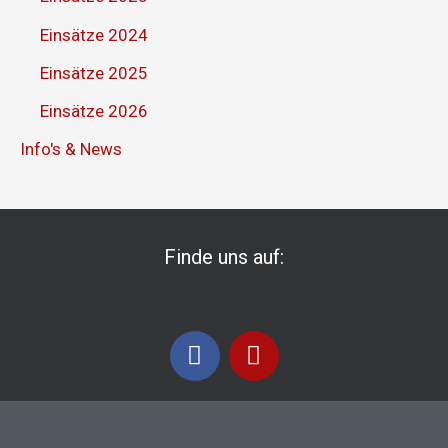
Einsätze 2024
Einsätze 2025
Einsätze 2026
Info's & News
Finde uns auf:
F
I
a
n
c
s
e
t
b
a