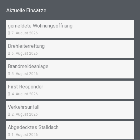
o
g
Aktuelle Einsätze
o
r
k
a
gemeldete Wohnungsöffnung
m
7. August 2026
Drehleiterrettung
6. August 2026
Brandmeldeanlage
5. August 2026
First Responder
4. August 2026
Verkehrsunfall
2. August 2026
Abgedecktes Stalldach
1. August 2026