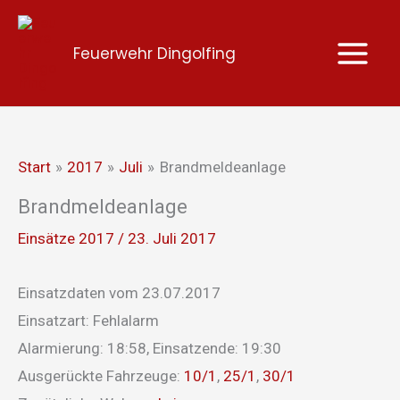
Zum
Inhalt
Feuerwehr Dingolfing
springen
Start
2017
Juli
Brandmeldeanlage
Brandmeldeanlage
Einsätze 2017
/
23. Juli 2017
Einsatzdaten vom 23.07.2017
Einsatzart: Fehlalarm
Alarmierung: 18:58, Einsatzende: 19:30
Ausgerückte Fahrzeuge:
10/1
,
25/1
,
30/1