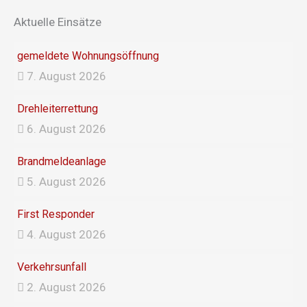
e
t
Aktuelle Einsätze
b
a
gemeldete Wohnungsöffnung
7. August 2026
o
g
Drehleiterrettung
o
r
6. August 2026
k
a
Brandmeldeanlage
5. August 2026
m
First Responder
4. August 2026
Verkehrsunfall
2. August 2026