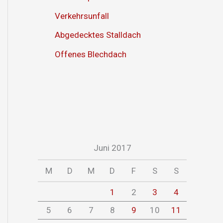
Verkehrsunfall
Abgedecktes Stalldach
Offenes Blechdach
Juni 2017
M
D
M
D
F
S
S
1
2
3
4
5
6
7
8
9
10
11