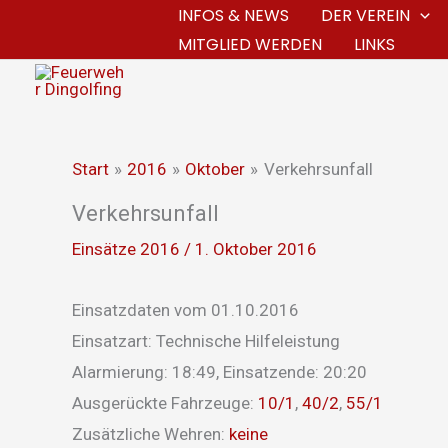
Zum
INFOS & NEWS
DER VEREIN
MITGLIED WERDEN
LINKS
Inhalt
springen
Start
2016
Oktober
Verkehrsunfall
Verkehrsunfall
Einsätze 2016
/
1. Oktober 2016
Einsatzdaten vom 01.10.2016
Einsatzart: Technische Hilfeleistung
Alarmierung: 18:49, Einsatzende: 20:20
Ausgerückte Fahrzeuge:
10/1
,
40/2
,
55/1
Zusätzliche Wehren:
keine