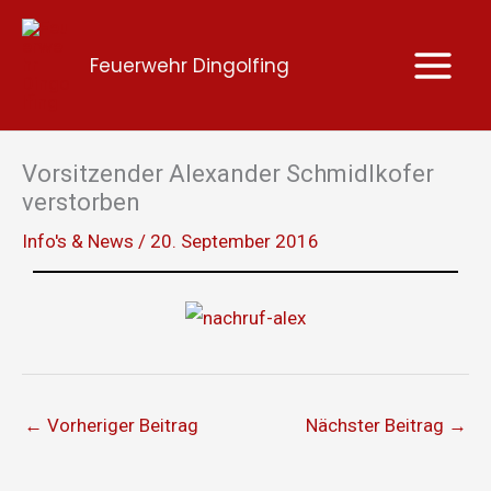
Zum
Inhalt
Feuerwehr Dingolfing
springen
Vorsitzender Alexander Schmidlkofer
verstorben
Info's & News
/
20. September 2016
←
Vorheriger Beitrag
Nächster Beitrag
→