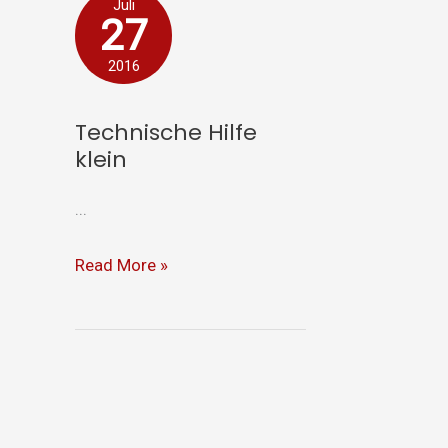
Technische
Juli
27
Hilfe
klein
2016
Technische Hilfe
klein
...
Read More »