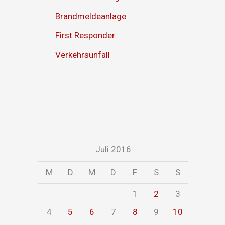
Brandmeldeanlage
First Responder
Verkehrsunfall
Juli 2016
M
D
M
D
F
S
S
1
2
3
4
5
6
7
8
9
10