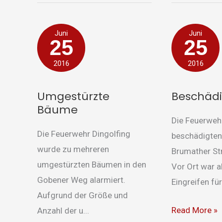
Umgestürzte
Beschädigter
Juni
Juni
25
25
Bäume
Baum
2016
2016
Umgestürzte
Beschäd
Bäume
Die Feuerweh
Die Feuerwehr Dingolfing
beschädigten
wurde zu mehreren
Brumather Str
umgestürzten Bäumen in den
Vor Ort war a
Gobener Weg alarmiert.
Eingreifen für 
Aufgrund der Größe und
Read More »
Anzahl der u...