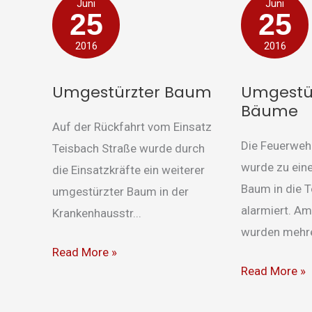
Umgestürzter
Umgestürzte
Juni
Juni
25
25
Baum
Bäume
2016
2016
Umgestürzter Baum
Umgestü
Bäume
Auf der Rückfahrt vom Einsatz
Die Feuerwehr
Teisbach Straße wurde durch
wurde zu ein
die Einsatzkräfte ein weiterer
Baum in die T
umgestürzter Baum in der
alarmiert. Am
Krankenhausstr...
wurden mehre
Read More »
Read More »