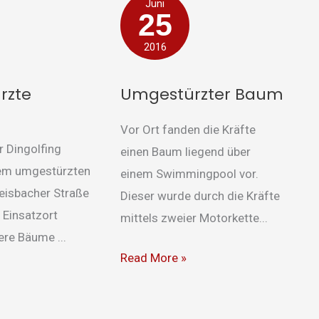
Umgestürzter
Juni
25
Baum
2016
rzte
Umgestürzter Baum
Vor Ort fanden die Kräfte
 Dingolfing
einen Baum liegend über
em umgestürzten
einem Swimmingpool vor.
eisbacher Straße
Dieser wurde durch die Kräfte
 Einsatzort
mittels zweier Motorkette...
re Bäume ...
Read More »