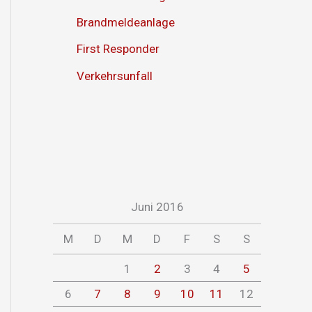
Brandmeldeanlage
First Responder
Verkehrsunfall
Juni 2016
M
D
M
D
F
S
S
1
2
3
4
5
6
7
8
9
10
11
12