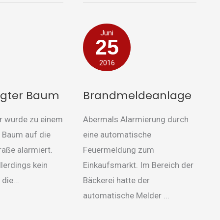
Brandmeldeanlage
Juni
25
2016
igter Baum
Brandmeldeanlage
r wurde zu einem
Abermals Alarmierung durch
 Baum auf die
eine automatische
aße alarmiert.
Feuermeldung zum
llerdings kein
Einkaufsmarkt. Im Bereich der
die...
Bäckerei hatte der
automatische Melder ...