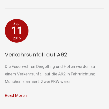
Verkehrsunfall
Sep.
11
auf
A92
2015
Verkehrsunfall auf A92
Die Feuerwehren Dingolfing und Höfen wurden zu
einem Verkehrsunfall auf die A92 in Fahrtrichtung
München alarmiert. Zwei PKW waren...
Read More »