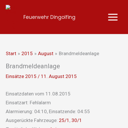
Zum
Inhalt
Feuerwehr Dingolfing
springen
Start
2015
August
Brandmeldeanlage
Brandmeldeanlage
Einsätze 2015
/
11. August 2015
Einsatzdaten vom 11.08.2015
Einsatzart: Fehlalarm
Alarmierung: 04:10, Einsatzende: 04:55
Ausgerückte Fahrzeuge:
25/1
,
30/1