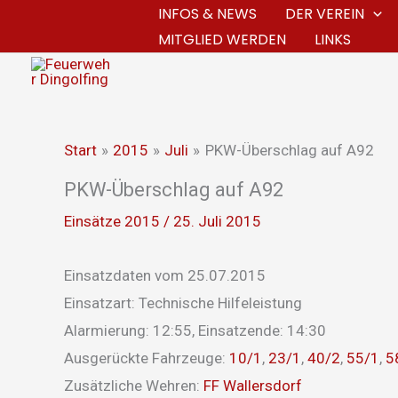
Zum
INFOS & NEWS
DER VEREIN
MITGLIED WERDEN
LINKS
Inhalt
springen
Start
2015
Juli
PKW-Überschlag auf A92
PKW-Überschlag auf A92
Einsätze 2015
/
25. Juli 2015
Einsatzdaten vom 25.07.2015
Einsatzart: Technische Hilfeleistung
Alarmierung: 12:55, Einsatzende: 14:30
Ausgerückte Fahrzeuge:
10/1
,
23/1
,
40/2
,
55/1
,
5
Zusätzliche Wehren:
FF Wallersdorf