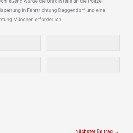
hließend wurde die Unfallstelle an die Polizei
ilsperrung in Fahrtrichtung Deggendorf und eine
chtung München erforderlich.
Nächster Beitrag
→