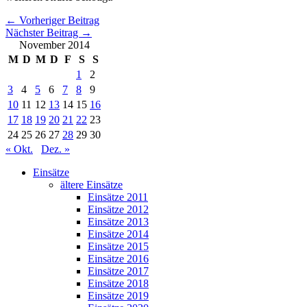
←
Vorheriger Beitrag
Nächster Beitrag
→
November 2014
M
D
M
D
F
S
S
1
2
3
4
5
6
7
8
9
10
11
12
13
14
15
16
17
18
19
20
21
22
23
24
25
26
27
28
29
30
« Okt.
Dez. »
Einsätze
ältere Einsätze
Einsätze 2011
Einsätze 2012
Einsätze 2013
Einsätze 2014
Einsätze 2015
Einsätze 2016
Einsätze 2017
Einsätze 2018
Einsätze 2019