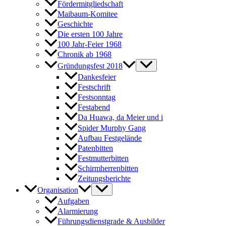
Fördermitgliedschaft
Maibaum-Komitee
Geschichte
Die ersten 100 Jahre
100 Jahr-Feier 1968
Chronik ab 1968
Gründungsfest 2018
Dankesfeier
Festschrift
Festsonntag
Festabend
Da Huawa, da Meier und i
Spider Murphy Gang
Aufbau Festgelände
Patenbitten
Festmutterbitten
Schirmherrenbitten
Zeitungsberichte
Organisation
Aufgaben
Alarmierung
Führungsdienstgrade & Ausbilder