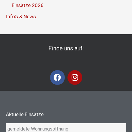
Einsätze 2026
Info's & News
Finde uns auf:
F
I
a
n
c
s
e
t
b
a
o
g
Aktuelle Einsätze
o
r
k
a
gemeldete Wohnungsöffnung