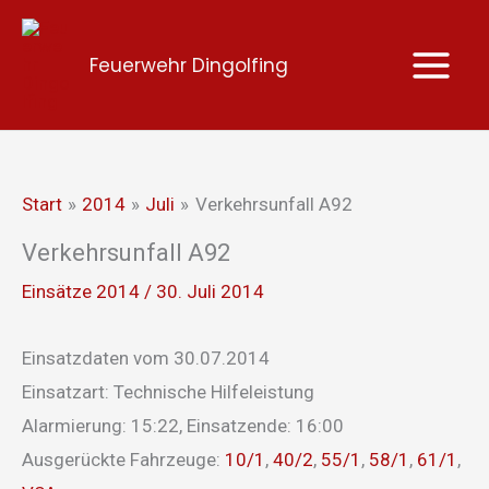
Zum
Inhalt
Feuerwehr Dingolfing
springen
Start
2014
Juli
Verkehrsunfall A92
Verkehrsunfall A92
Einsätze 2014
/
30. Juli 2014
Einsatzdaten vom 30.07.2014
Einsatzart: Technische Hilfeleistung
Alarmierung: 15:22, Einsatzende: 16:00
Ausgerückte Fahrzeuge:
10/1
,
40/2
,
55/1
,
58/1
,
61/1
,