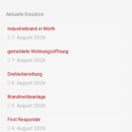
b
a
o
g
Aktuelle Einsätze
o
r
k
a
Industriebrand in Wörth
m
7. August 2026
gemeldete Wohnungsöffnung
7. August 2026
Drehleiterrettung
6. August 2026
Brandmeldeanlage
5. August 2026
First Responder
4. August 2026