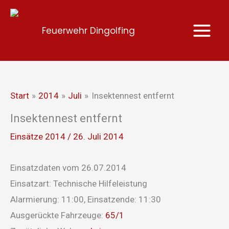
Zum
Inhalt
Feuerwehr Dingolfing
springen
Start
2014
Juli
Insektennest entfernt
Insektennest entfernt
Einsätze 2014
/
26. Juli 2014
Einsatzdaten vom 26.07.2014
Einsatzart: Technische Hilfeleistung
Alarmierung: 11:00, Einsatzende: 11:30
Ausgerückte Fahrzeuge:
65/1