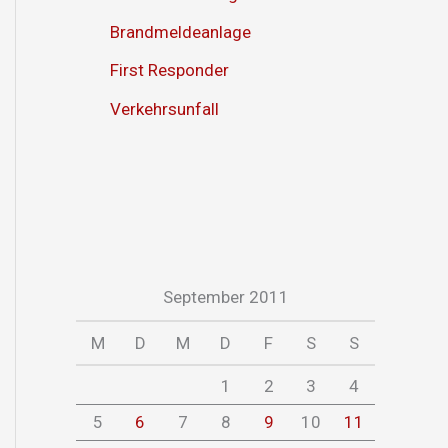
Brandmeldeanlage
First Responder
Verkehrsunfall
September 2011
M
D
M
D
F
S
S
1
2
3
4
5
6
7
8
9
10
11