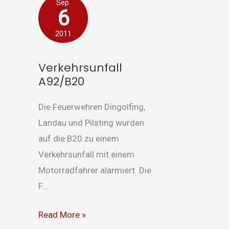
Verkehrsunfall
Sep.
6
A92/B20
2011
Verkehrsunfall
A92/B20
Die Feuerwehren Dingolfing,
Landau und Pilsting wurden
auf die B20 zu einem
Verkehrsunfall mit einem
Motorradfahrer alarmiert. Die
F...
Read More »