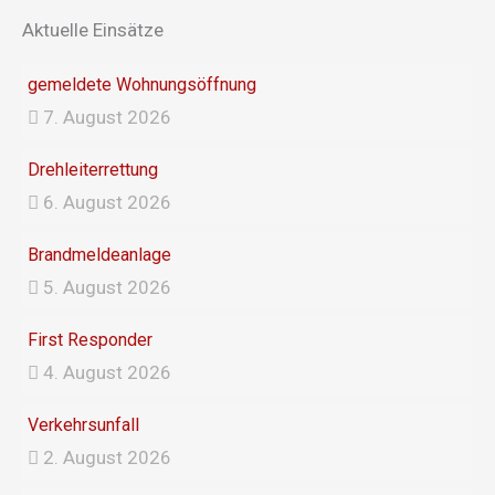
e
t
Aktuelle Einsätze
b
a
gemeldete Wohnungsöffnung
7. August 2026
o
g
Drehleiterrettung
o
r
6. August 2026
k
a
Brandmeldeanlage
5. August 2026
m
First Responder
4. August 2026
Verkehrsunfall
2. August 2026