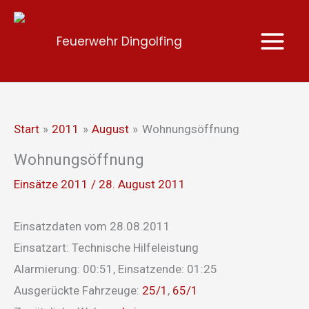
Zum
Inhalt
Feuerwehr Dingolfing
springen
Start
2011
August
Wohnungsöffnung
Wohnungsöffnung
Einsätze 2011
/
28. August 2011
Einsatzdaten vom 28.08.2011
Einsatzart: Technische Hilfeleistung
Alarmierung: 00:51, Einsatzende: 01:25
Ausgerückte Fahrzeuge:
25/1
,
65/1