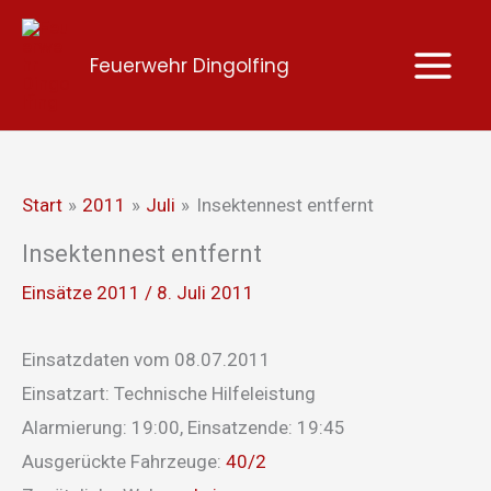
Zum
Inhalt
Feuerwehr Dingolfing
springen
Start
2011
Juli
Insektennest entfernt
Insektennest entfernt
Einsätze 2011
/
8. Juli 2011
Einsatzdaten vom 08.07.2011
Einsatzart: Technische Hilfeleistung
Alarmierung: 19:00, Einsatzende: 19:45
Ausgerückte Fahrzeuge:
40/2