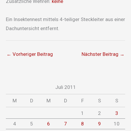
Zusätzliche Wehren:
keine
Ein Insektennest mittels 4-teiliger Steckleiter aus einer
Dachuntersicht entfernt.
←
Vorheriger Beitrag
Nächster Beitrag
→
Juli 2011
M
D
M
D
F
S
S
1
2
3
4
5
6
7
8
9
10