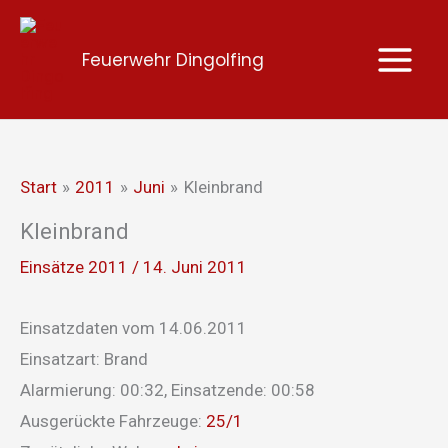
Zum
Inhalt
Feuerwehr Dingolfing
springen
Start
2011
Juni
Kleinbrand
Kleinbrand
Einsätze 2011
/
14. Juni 2011
Einsatzdaten vom 14.06.2011
Einsatzart: Brand
Alarmierung: 00:32, Einsatzende: 00:58
Ausgerückte Fahrzeuge:
25/1