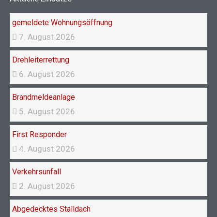
o
r
k
a
gemeldete Wohnungsöffnung
m
7. August 2026
Drehleiterrettung
6. August 2026
Brandmeldeanlage
5. August 2026
First Responder
4. August 2026
Verkehrsunfall
2. August 2026
Abgedecktes Stalldach