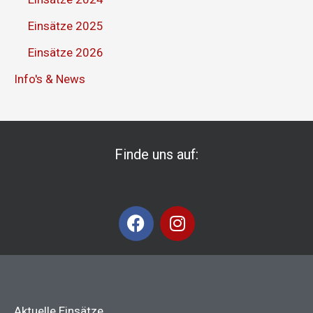
Einsätze 2025
Einsätze 2026
Info's & News
Finde uns auf:
F
I
a
n
c
s
e
t
b
a
o
g
Aktuelle Einsätze