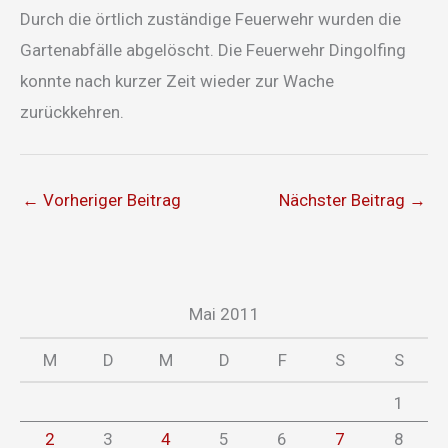
Durch die örtlich zuständige Feuerwehr wurden die
Gartenabfälle abgelöscht. Die Feuerwehr Dingolfing
konnte nach kurzer Zeit wieder zur Wache
zurückkehren.
←
Vorheriger Beitrag
Nächster Beitrag
→
Mai 2011
M
D
M
D
F
S
S
1
2
3
4
5
6
7
8