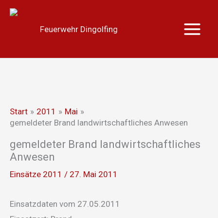
Zum
Main
Inhalt
Menu
Feuerwehr Dingolfing
springen
Start
2011
Mai
gemeldeter Brand landwirtschaftliches Anwesen
gemeldeter Brand landwirtschaftliches
Anwesen
Einsätze 2011
/
27. Mai 2011
Einsatzdaten vom 27.05.2011