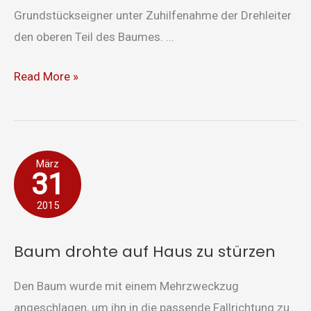
Grundstückseigner unter Zuhilfenahme der Drehleiter
den oberen Teil des Baumes. ...
Read More »
Baum
März
31
drohte
auf
2015
Haus
zu
Baum drohte auf Haus zu stürzen
stürzen
Den Baum wurde mit einem Mehrzweckzug
angeschlagen, um ihn in die passende Fallrichtung zu