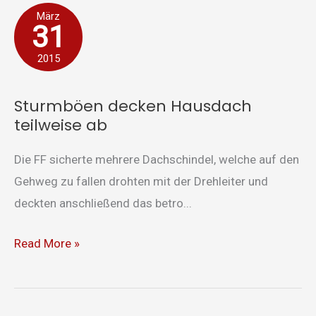
Sturmböen
März
31
decken
Hausdach
2015
teilweise
ab
Sturmböen decken Hausdach
teilweise ab
Die FF sicherte mehrere Dachschindel, welche auf den
Gehweg zu fallen drohten mit der Drehleiter und
deckten anschließend das betro...
Read More »