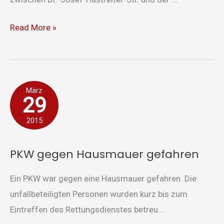
Read More »
PKW
März
29
gegen
Hausmauer
2015
gefahren
PKW gegen Hausmauer gefahren
Ein PKW war gegen eine Hausmauer gefahren. Die
unfallbeteiligten Personen wurden kurz bis zum
Eintreffen des Rettungsdienstes betreu...