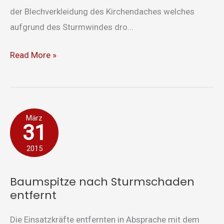
der Blechverkleidung des Kirchendaches welches
aufgrund des Sturmwindes dro...
Read More »
Baumspitze
März
31
nach
Sturmschaden
2015
entfernt
Baumspitze nach Sturmschaden
entfernt
Die Einsatzkräfte entfernten in Absprache mit dem