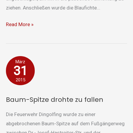
ziehen. Anschließen wurde die Blaufichte...
Read More »
Baum-
März
31
Spitze
drohte
2015
zu
fallen
Baum-Spitze drohte zu fallen
Die Feuerwehr Dingolfing wurde zu einer
abgebrochenen Baum-Spitze auf dem Fußgängerweg
zwischen Dr.-Josef-Hastreiter-Str. und der ...