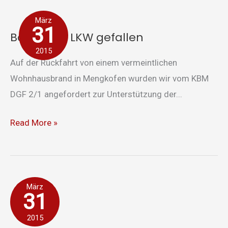
Baum
März
auf
31
Baum auf LKW gefallen
LKW
2015
gefallen
Auf der Rückfahrt von einem vermeintlichen
Wohnhausbrand in Mengkofen wurden wir vom KBM
DGF 2/1 angefordert zur Unterstützung der...
Read More »
Kellerbrand
März
31
in
Mengkofen
2015