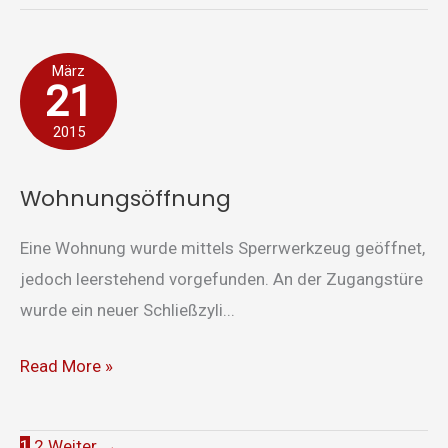
Wohnungsöffnung
März
21
2015
Wohnungsöffnung
Eine Wohnung wurde mittels Sperrwerkzeug geöffnet,
jedoch leerstehend vorgefunden. An der Zugangstüre
wurde ein neuer Schließzyli...
Read More »
1
2
Weiter
→