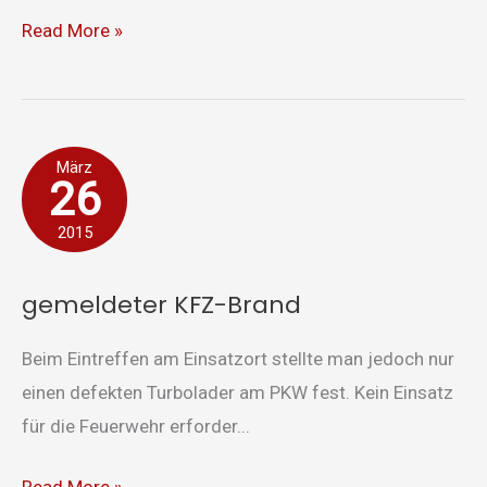
Read More »
gemeldeter
März
26
KFZ-
Brand
2015
gemeldeter KFZ-Brand
Beim Eintreffen am Einsatzort stellte man jedoch nur
einen defekten Turbolader am PKW fest. Kein Einsatz
für die Feuerwehr erforder...